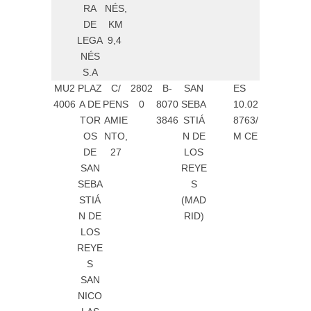
RA
NÉS,
DE
KM
LEGA
9,4
NÉS
S.A
MU2
PLAZ
C/
2802
B-
SAN
ES
4006
A DE
PENS
0
8070
SEBA
10.02
TOR
AMIE
3846
STIÁ
8763/
OS
NTO,
N DE
M CE
DE
27
LOS
SAN
REYE
SEBA
S
STIÁ
(MAD
N DE
RID)
LOS
REYE
S
SAN
NICO