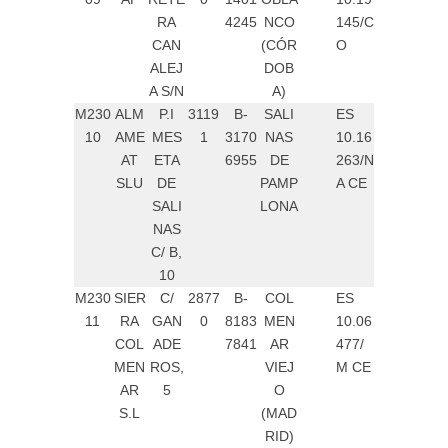
RA
4245
NCO
145/C
CAN
(CÓR
O
ALEJ
DOB
A S/N
A)
M230
ALM
P.I
3119
B-
SALI
ES
10
AME
MES
1
3170
NAS
10.16
AT
ETA
6955
DE
263/N
SLU
DE
PAMP
A CE
SALI
LONA
NAS
C/ B,
10
M230
SIER
C/
2877
B-
COL
ES
11
RA
GAN
0
8183
MEN
10.06
COL
ADE
7841
AR
477/
MEN
ROS,
VIEJ
M CE
AR
5
O
S.L
(MAD
RID)