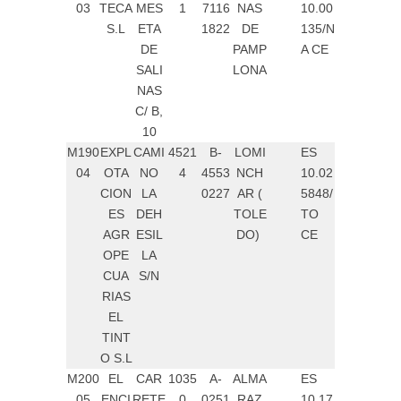
03
TECA
MES
1
7116
NAS
10.00
S.L
ETA
1822
DE
135/N
DE
PAMP
A CE
SALI
LONA
NAS
C/ B,
10
M190
EXPL
CAMI
4521
B-
LOMI
ES
04
OTA
NO
4
4553
NCH
10.02
CION
LA
0227
AR (
5848/
ES
DEH
TOLE
TO
AGR
ESIL
DO)
CE
OPE
LA
CUA
S/N
RIAS
EL
TINT
O S.L
M200
EL
CAR
1035
A-
ALMA
ES
05
ENCI
RETE
0
0251
RAZ
10.17