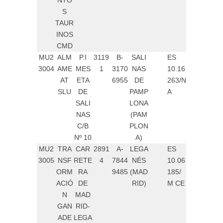
NTO
S
TAUR
INOS
CMD
MU2
ALM
P.I
3119
B-
SALI
ES
3004
AME
MES
1
3170
NAS
10.16
AT
ETA
6955
DE
263/N
SLU
DE
PAMP
A
SALI
LONA
NAS
(PAM
C/B
PLON
Nº 10
A)
MU2
TRA
CAR
2891
A-
LEGA
ES
3005
NSF
RETE
4
7844
NÉS
10.06
ORM
RA
9485
(MAD
185/
ACIÓ
DE
RID)
M CE
N
MAD
GAN
RID-
ADE
LEGA