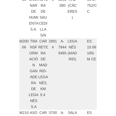
NAR
RA
380
(CÁC
752/C
DE
DE
ERES
C
HUMI
SAU
)
ENTA
CEDI
S.A.
LLA
S/N
M200
TRA
CAR
2891
A-
LEGA
ES
06
NSF
RETE
4
7844
NÉS
10.06
ORM
RA
9485
(MAD
185/
ACIÓ
DE
RID)
M CE
N
MAD
GAN
RID-
ADE
LEGA
RA
NÉS,
DE
KM
LEGA
9,4
NÉS
S.A
M210
ASO
CAR
3700
A-
SALA
ES