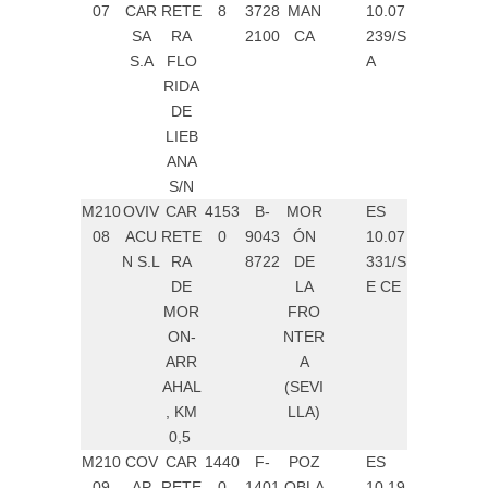
07
CAR
RETE
8
3728
MAN
10.07
SA
RA
2100
CA
239/S
S.A
FLO
A
RIDA
DE
LIEB
ANA
S/N
M210
OVIV
CAR
4153
B-
MOR
ES
08
ACU
RETE
0
9043
ÓN
10.07
N S.L
RA
8722
DE
331/S
DE
LA
E CE
MOR
FRO
ON-
NTER
ARR
A
AHAL
(SEVI
, KM
LLA)
0,5
M210
COV
CAR
1440
F-
POZ
ES
09
AP
RETE
0
1401
OBLA
10.19