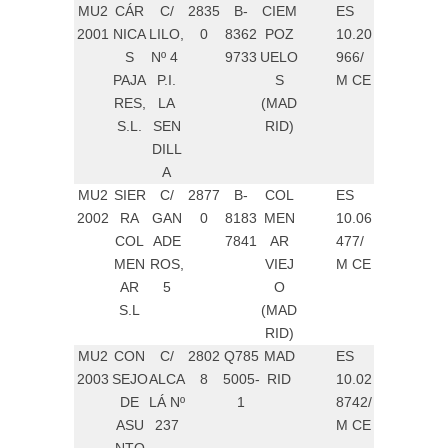
MU2
CÁR
C/
2835
B-
CIEM
ES
2001
NICA
LILO,
0
8362
POZ
10.20
S
Nº 4
9733
UELO
966/
PAJA
P.I.
S
M CE
RES,
LA
(MAD
S.L.
SEN
RID)
DILL
A
MU2
SIER
C/
2877
B-
COL
ES
2002
RA
GAN
0
8183
MEN
10.06
COL
ADE
7841
AR
477/
MEN
ROS,
VIEJ
M CE
AR
5
O
S.L
(MAD
RID)
MU2
CON
C/
2802
Q785
MAD
ES
2003
SEJO
ALCA
8
5005-
RID
10.02
DE
LÁ Nº
1
8742/
ASU
237
M CE