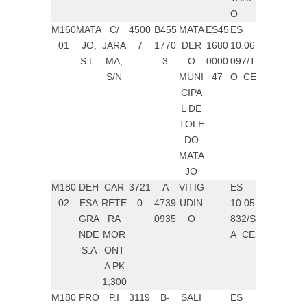
O
M160
MATA
C/
4500
B455
MATA
ES45
ES
01
JO,
JARA
7
1770
DER
1680
10.06
S.L.
MA,
3
O
0000
097/T
S/N
MUNI
47
O CE
CIPA
L DE
TOLE
DO
MATA
JO
M180
DEH
CAR
3721
A
VITIG
ES
02
ESA
RETE
0
4739
UDIN
10.05
GRA
RA
0935
O
832/S
NDE
MOR
A CE
S.A
ONT
A PK
1,300
M180
PRO
P.I
3119
B-
SALI
ES