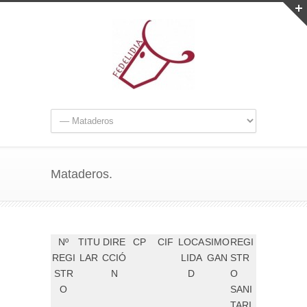
Mataderos.
Nº
TITU
DIRE
CP
CIF
LOCA
SIMO
REGI
REGI
LAR
CCIÓ
LIDA
GAN
STR
STR
N
D
O
O
SANI
TARI