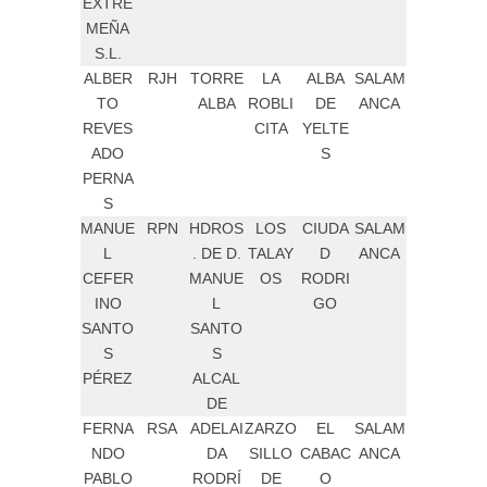
EXTRE
MEÑA
S.L.
ALBER
RJH
TORRE
LA
ALBA
SALAM
TO
ALBA
ROBLI
DE
ANCA
REVES
CITA
YELTE
ADO
S
PERNA
S
MANUE
RPN
HDROS
LOS
CIUDA
SALAM
L
. DE D.
TALAY
D
ANCA
CEFER
MANUE
OS
RODRI
INO
L
GO
SANTO
SANTO
S
S
PÉREZ
ALCAL
DE
FERNA
RSA
ADELAI
ZARZO
EL
SALAM
NDO
DA
SILLO
CABAC
ANCA
PABLO
RODRÍ
DE
O