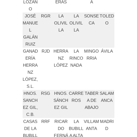
LOZAN
ERAS
A
O
JOSÉ
RGR
LA
LA
SONSE
TOLED
MANUE
OLIVIL
OLIVIL
CA
O
L
LA
LA
GALÁN
RUIZ
GANAD
RJD
HERRA
LA
MINGO
ÁVILA
ERÍA
NZ
RINCO
RRIA
HERRA
LÓPEZ
NADA
NZ
LÓPEZ,
S.L.
HNOS.
RSG
HNOS.
CARRE
TABER
SALAM
SANCH
SÁNCH
ROS
A DE
ANCA
EZ GIL,
EZ GIL
ABAJO
C.B.
CASAS
RRF
RICAR
LA
VILLAM
MADRI
DE LA
DO
BUBILL
ANTA
D
BUBILL
FERNÁ
A ALTA