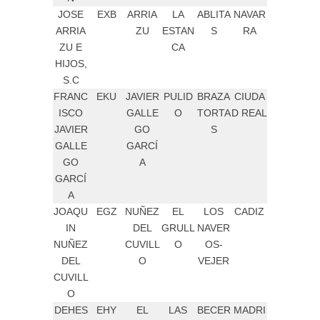
JOSE
EXB
ARRIA
LA
ABLITA
NAVAR
ARRIA
ZU
ESTAN
S
RA
ZU E
CA
HIJOS,
S.C
FRANC
EKU
JAVIER
PULID
BRAZA
CIUDA
ISCO
GALLE
O
TORTA
D REAL
JAVIER
GO
S
GALLE
GARCÍ
GO
A
GARCÍ
A
JOAQU
EGZ
NUÑEZ
EL
LOS
CADIZ
IN
DEL
GRULL
NAVER
NUÑEZ
CUVILL
O
OS-
DEL
O
VEJER
CUVILL
O
DEHES
EHY
EL
LAS
BECER
MADRI