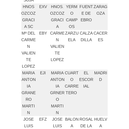
SUJA
HNOS
EXV
HNOS.
YERM
FUENT
ZARAG
OZCOZ
OZCOZ
O
E DE
OZA
GRACI
GRACI
CAMP
EBRO
A SC
A
OS
Mª DEL
EBY
CARME
ZARZU
CALZA
CACER
CARME
N
ELA
DILLA
ES
N
VALIEN
VALIEN
TE
TE
LOPEZ
LOPEZ
MARIA
EJI
MARIA
CUART
EL
MADRI
ANTON
ANTON
O
ESCOR
D
IA
IA
CARRE
IAL
GRANE
GRNER
TERO
RO
O
MARTI
MARTI
N
N
JOSE
EFZ
JOSE
BALON
ROSAL
HUELV
LUIS
LUIS
A
DE LA
A