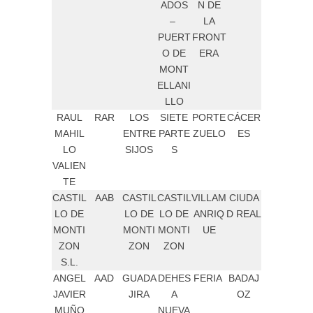
ADOS
N DE
–
LA
PUERT
FRONT
O DE
ERA
MONT
ELLANI
LLO
RAUL
RAR
LOS
SIETE
PORTE
CÁCER
MAHIL
ENTRE
PARTE
ZUELO
ES
LO
SIJOS
S
VALIEN
TE
CASTIL
AAB
CASTIL
CASTIL
VILLAM
CIUDA
LO DE
LO DE
LO DE
ANRIQ
D REAL
MONTI
MONTI
MONTI
UE
ZON
ZON
ZON
S.L.
ANGEL
AAD
GUADA
DEHES
FERIA
BADAJ
JAVIER
JIRA
A
OZ
MUÑO
NUEVA