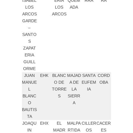
ISABEL
ERIA
QUEM
RRA
RA
LOS
LOS
ADA
ARCOS
ARCOS
GARDE
–
SANTO
S
ZAPAT
ERIA
GUILL
ORME
JUAN
EHK
BLANC
MAJAD
SANTA
CORD
MANUE
O DE
A DE
EUFEM
OBA
L
TORRE
LA
IA
BLANC
S
SIERR
O
A
BAUTIS
TA
JOAQU
EHX
EL
MALPA
CILLER
CACER
IN
MADR
RTIDA
OS
ES