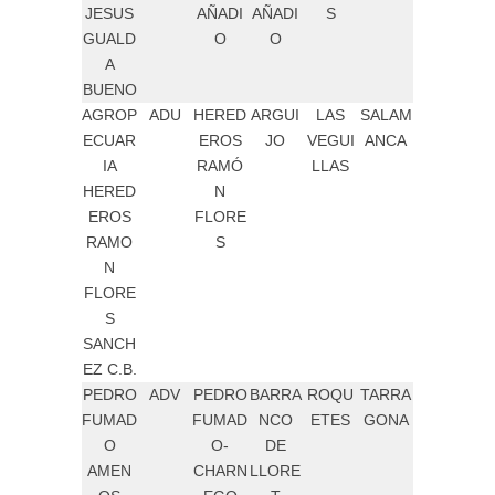
JESUS
AÑADI
AÑADI
S
GUALD
O
O
A
BUENO
AGROP
ADU
HERED
ARGUI
LAS
SALAM
ECUAR
EROS
JO
VEGUI
ANCA
IA
RAMÓ
LLAS
HERED
N
EROS
FLORE
RAMO
S
N
FLORE
S
SANCH
EZ C.B.
PEDRO
ADV
PEDRO
BARRA
ROQU
TARRA
FUMAD
FUMAD
NCO
ETES
GONA
O
O-
DE
AMEN
CHARN
LLORE