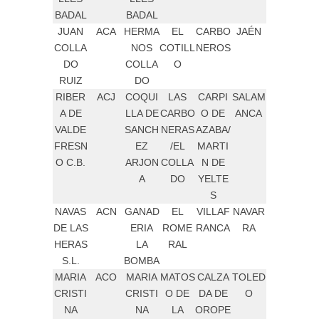
BADAL
BADAL
JUAN
ACA
HERMA
EL
CARBO
JAÉN
COLLA
NOS
COTILL
NEROS
DO
COLLA
O
RUIZ
DO
RIBER
ACJ
COQUI
LAS
CARPI
SALAM
A DE
LLA DE
CARBO
O DE
ANCA
VALDE
SANCH
NERAS
AZABA/
FRESN
EZ
/EL
MARTI
O C.B.
ARJON
COLLA
N DE
A
DO
YELTE
S
NAVAS
ACN
GANAD
EL
VILLAF
NAVAR
DE LAS
ERIA
ROME
RANCA
RA
HERAS
LA
RAL
S.L.
BOMBA
MARIA
ACO
MARIA
MATOS
CALZA
TOLED
CRISTI
CRISTI
O DE
DA DE
O
NA
NA
LA
OROPE